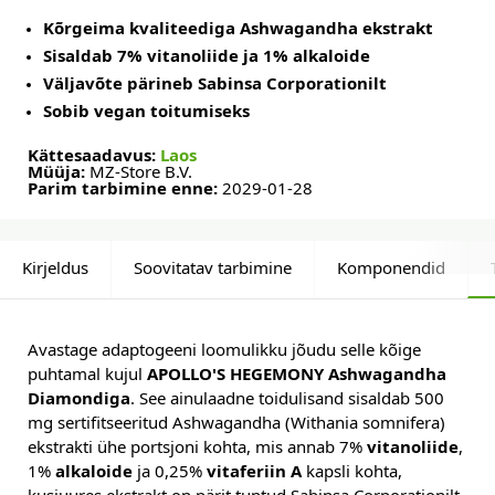
Kõrgeima kvaliteediga Ashwagandha ekstrakt
Sisaldab 7% vitanoliide ja 1% alkaloide
Väljavõte pärineb Sabinsa Corporationilt
Sobib vegan toitumiseks
Kättesaadavus:
Laos
Müüja:
MZ-Store B.V.
Parim tarbimine enne:
2029-01-28
Kirjeldus
Soovitatav tarbimine
Komponendid
Avastage adaptogeeni loomulikku jõudu selle kõige
puhtamal kujul
APOLLO'S HEGEMONY Ashwagandha
Diamondiga
. See ainulaadne toidulisand sisaldab 500
mg sertifitseeritud Ashwagandha (Withania somnifera)
ekstrakti ühe portsjoni kohta, mis annab 7%
vitanoliide
,
1%
alkaloide
ja 0,25%
vitaferiin A
kapsli kohta,