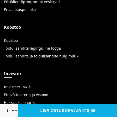
Püsikliendiprogrammi eeskirjad
Privaatsuspoliitika
Koostöö
Koostöö
Toidulisandite lepinguline tootja
Toidulisandite ja toidulisandite hulgimüük
Investor
Investeeri MZ-i!
Ettevõtte areng ja visioon
Hakka aktsionäriks
LISA OSTUKORVI
ZA €18,58