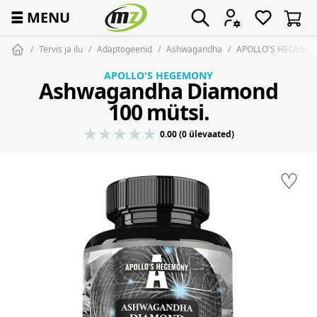
☰
MENU
Tervis ja ilu
Adaptogeenid
Ashwagandha
APOLLO'S HEGEMON
APOLLO'S HEGEMONY
Ashwagandha Diamond
100 mütsi.
0.00 (0 ülevaated)
♡