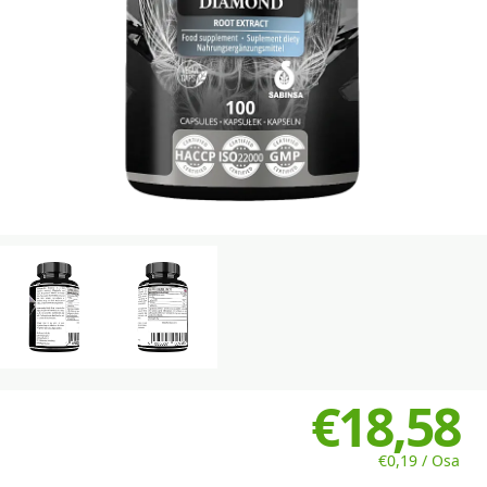
€18,58
€0,19 / Osa