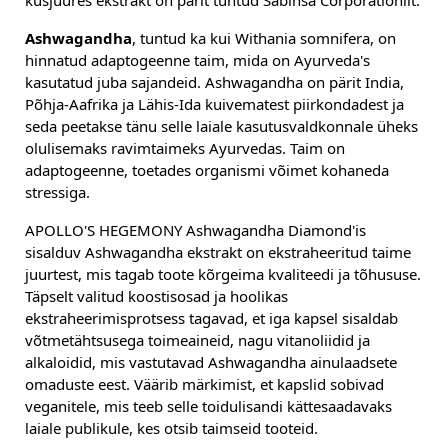
kusjuures ekstrakt on pärit tuntud Sabinsa Corporationilt.
Ashwagandha
, tuntud ka kui Withania somnifera, on
hinnatud adaptogeenne taim, mida on Ayurveda's
kasutatud juba sajandeid. Ashwagandha on pärit India,
Põhja-Aafrika ja Lähis-Ida kuivematest piirkondadest ja
seda peetakse tänu selle laiale kasutusvaldkonnale üheks
olulisemaks ravimtaimeks Ayurvedas. Taim on
adaptogeenne, toetades organismi võimet kohaneda
stressiga.
APOLLO'S HEGEMONY Ashwagandha Diamond'is
sisalduv Ashwagandha ekstrakt on ekstraheeritud taime
juurtest, mis tagab toote kõrgeima kvaliteedi ja tõhususe.
Täpselt valitud koostisosad ja hoolikas
ekstraheerimisprotsess tagavad, et iga kapsel sisaldab
võtmetähtsusega toimeaineid, nagu vitanoliidid ja
alkaloidid, mis vastutavad Ashwagandha ainulaadsete
omaduste eest. Väärib märkimist, et kapslid sobivad
veganitele, mis teeb selle toidulisandi kättesaadavaks
laiale publikule, kes otsib taimseid tooteid.