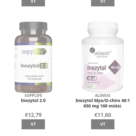
VT
VT
SUPPLIFE
ALINESS
Inozytol 2.0
Inozytol Myo/D-chiro 40:1
650 mg 100 mütsi.
€12,79
€11,60
VT
VT