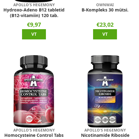
APOLLO'S HEGEMONY
OWNWAI
Hydroxo-Adeno B12 tabletid
B-Kompleks 30 mütsi.
(B12-vitamiin) 120 tab.
€9,97
€23,02
VT
VT
APOLLO'S HEGEMONY
APOLLO'S HEGEMONY
Homocysteine Control Tabs
Nicotinamide Riboside