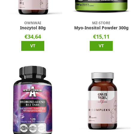
OWNWAI
MZ-STORE
Inozytol 80g
Myo-Inositol Powder 300g
€34,64
€15,11
VT
VT