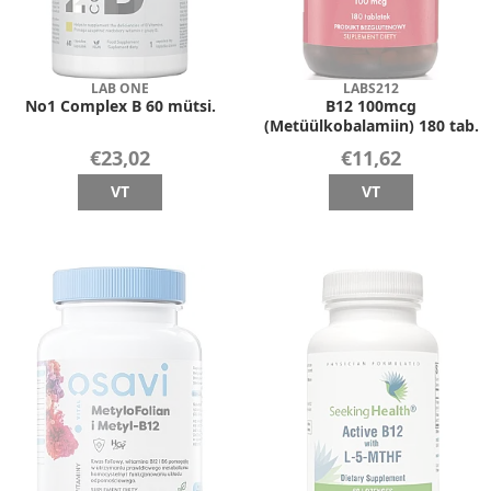
LAB ONE
LABS212
No1 Complex B 60 mütsi.
B12 100mcg
(Metüülkobalamiin) 180 tab.
€23,02
€11,62
VT
VT