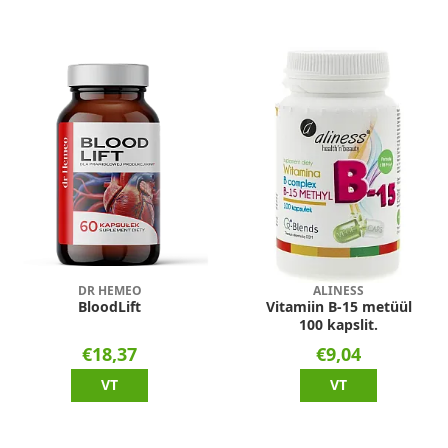
DR HEMEO
ALINESS
BloodLift
Vitamiin B-15 metüül
100 kapslit.
€18,37
€9,04
VT
VT