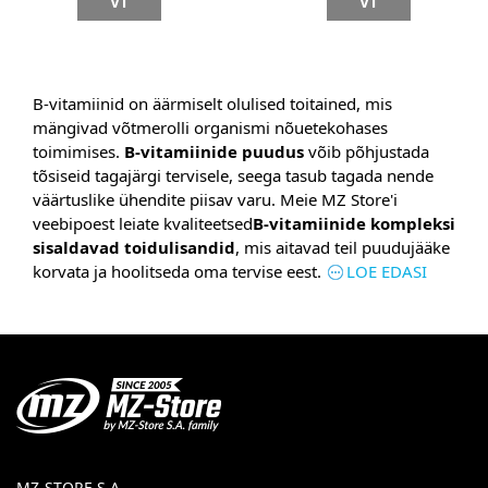
VT
VT
B-vitamiinid on äärmiselt olulised toitained, mis
mängivad võtmerolli organismi nõuetekohases
toimimises.
B-vitamiinide puudus
võib põhjustada
tõsiseid tagajärgi tervisele, seega tasub tagada nende
väärtuslike ühendite piisav varu. Meie MZ Store'i
veebipoest leiate kvaliteetsed
B-vitamiinide kompleksi
sisaldavad toidulisandid
, mis aitavad teil puudujääke
korvata ja hoolitseda oma tervise eest.
LOE EDASI