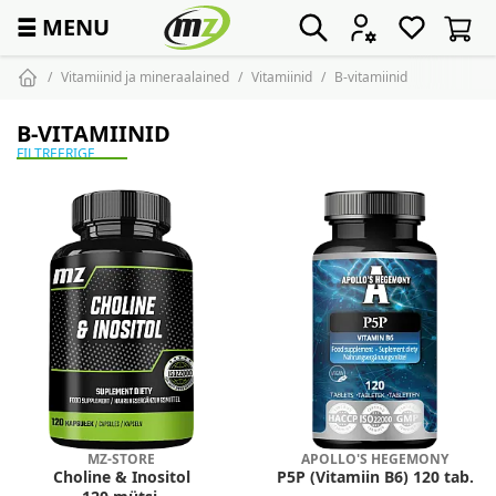
☰
MENU
Vitamiinid ja mineraalained
Vitamiinid
B-vitamiinid
B-VITAMIINID
FILTREERIGE
MZ-STORE
APOLLO'S HEGEMONY
Choline & Inositol
P5P (Vitamiin B6) 120 tab.