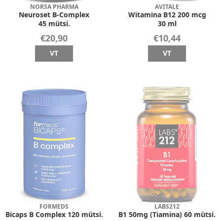
NORSA PHARMA
AVITALE
Neuroset B-Complex
Witamina B12 200 mcg
45 mütsi.
30 ml
€20,90
€10,44
VT
VT
FORMEDS
LABS212
Bicaps B Complex 120 mütsi.
B1 50mg (Tiamina) 60 mütsi.