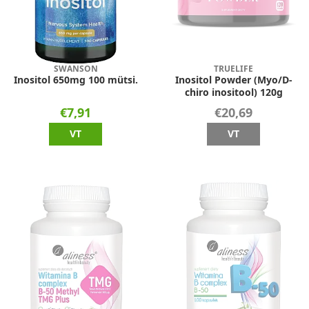
SWANSON
TRUELIFE
Inositol 650mg 100 mütsi.
Inositol Powder (Myo/D-
chiro inositool) 120g
€7,91
€20,69
VT
VT