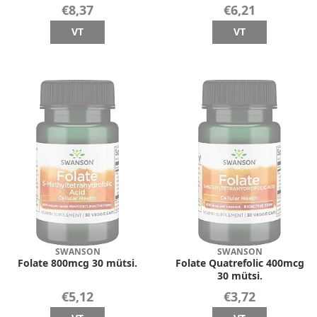
€8,37
€6,21
VT
VT
SWANSON
SWANSON
Folate 800mcg 30 mütsi.
Folate Quatrefolic 400mcg
30 mütsi.
€5,12
€3,72