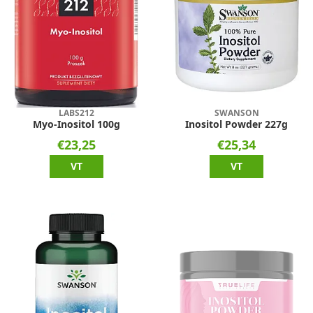
LABS212
SWANSON
Myo-Inositol 100g
Inositol Powder 227g
€23,25
€25,34
VT
VT