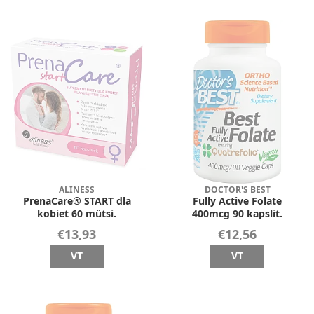
ALINESS
DOCTOR'S BEST
PrenaCare® START dla
Fully Active Folate
kobiet 60 mütsi.
400mcg 90 kapslit.
€13,93
€12,56
VT
VT