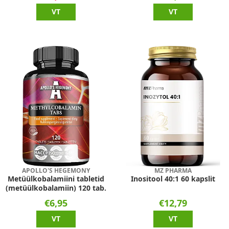
VT
VT
APOLLO'S HEGEMONY
MZ PHARMA
Metüülkobalamiini tabletid
Inositool 40:1 60 kapslit
(metüülkobalamiin) 120 tab.
€6,95
€12,79
VT
VT