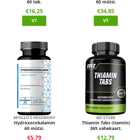
60 tab.
60 mütsi.
€16,25
€34,85
VT
VT
APOLLO'S HEGEMONY
MZ-STORE
Hydroxocobalamin
Thiamin Tabs (tiamiin)
60 mütsi.
365 vahekaart.
€5,79
€12,79