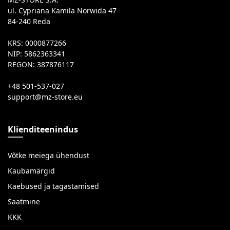
MZ-STORE S.A.
ul. Cypriana Kamila Norwida 47
84-240 Reda
KRS: 0000877266
NIP: 5862363341
REGON: 387876117
+48 501-537-027
Klienditeenindus
Võtke meiega ühendust
Kaubamärgid
Kaebused ja tagastamised
Saatmine
KKK