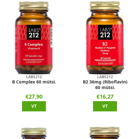
LABS212
LABS212
B Complex 60 mütsi.
B2 36mg (Riboflavin)
60 mütsi.
€27,90
€16,27
VT
VT