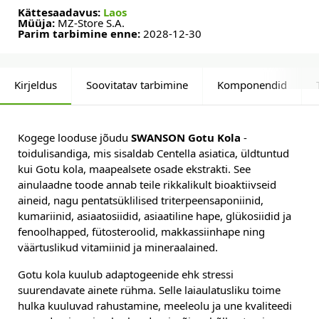
Kättesaadavus:
Laos
Müüja:
MZ-Store S.A.
Parim tarbimine enne:
2028-12-30
Kirjeldus
Soovitatav tarbimine
Komponendid
Kogege looduse jõudu
SWANSON Gotu Kola
-
toidulisandiga, mis sisaldab Centella asiatica, üldtuntud
kui Gotu kola, maapealsete osade ekstrakti. See
ainulaadne toode annab teile rikkalikult bioaktiivseid
aineid, nagu pentatsüklilised triterpeensaponiinid,
kumariinid, asiaatosiidid, asiaatiline hape, glükosiidid ja
fenoolhapped, fütosteroolid, makkassiinhape ning
väärtuslikud vitamiinid ja mineraalained.
Gotu kola kuulub adaptogeenide ehk stressi
suurendavate ainete rühma. Selle laiaulatusliku toime
hulka kuuluvad rahustamine, meeleolu ja une kvaliteedi