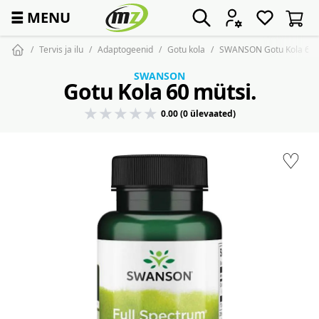
☰
MENU
Tervis ja ilu
Adaptogeenid
Gotu kola
SWANSON Gotu Kola 60 
SWANSON
Gotu Kola 60 mütsi.
0.00 (0 ülevaated)
♡