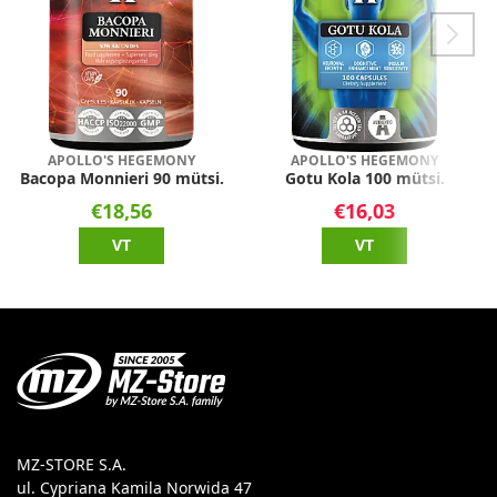
APOLLO'S HEGEMONY
APOLLO'S HEGEMONY
Bacopa Monnieri 90 mütsi.
Gotu Kola 100 mütsi.
€18,56
€16,03
VT
VT
MZ-STORE S.A.
ul. Cypriana Kamila Norwida 47