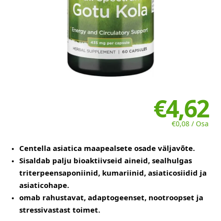
€4,62
€0,08 / Osa
Centella asiatica maapealsete osade väljavõte.
Sisaldab palju bioaktiivseid aineid, sealhulgas
triterpeensaponiinid, kumariinid, asiaticosiidid ja
asiaticohape.
omab rahustavat, adaptogeenset, nootroopset ja
stressivastast toimet.