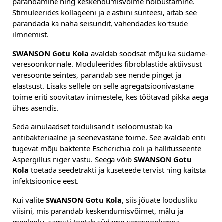
parandamine ning keskendumisvõime hõlbustamine.
Stimuleerides kollageeni ja elastiini sünteesi, aitab see
parandada ka naha seisundit, vähendades kortsude
ilmnemist.
SWANSON Gotu Kola
avaldab soodsat mõju ka südame-
veresoonkonnale. Moduleerides fibroblastide aktiivsust
veresoonte seintes, parandab see nende pinget ja
elastsust. Lisaks sellele on selle agregatsioonivastane
toime eriti soovitatav inimestele, kes töötavad pikka aega
ühes asendis.
Seda ainulaadset toidulisandit iseloomustab ka
antibakteriaalne ja seenevastane toime. See avaldab eriti
tugevat mõju bakterite Escherichia coli ja hallitusseente
Aspergillus niger vastu. Seega võib
SWANSON Gotu
Kola
toetada seedetrakti ja kuseteede tervist ning kaitsta
infektsioonide eest.
Kui valite
SWANSON Gotu Kola
, siis jõuate loodusliku
viisini, mis parandab keskendumisvõimet, mälu ja
meeleolu, samuti toetab südame-veresoonkonna