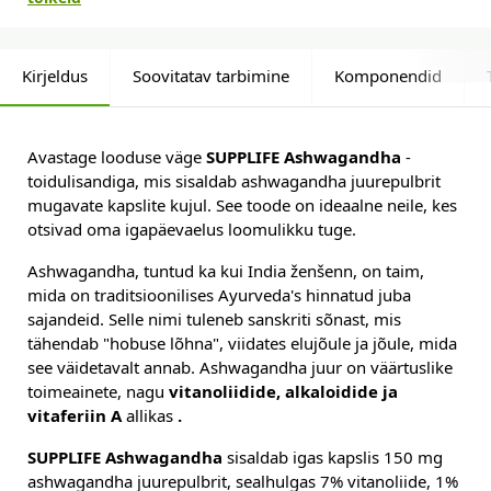
Kirjeldus
Soovitatav tarbimine
Komponendid
Avastage looduse väge
SUPPLIFE Ashwagandha
-
toidulisandiga, mis sisaldab ashwagandha juurepulbrit
mugavate kapslite kujul. See toode on ideaalne neile, kes
otsivad oma igapäevaelus loomulikku tuge.
Ashwagandha, tuntud ka kui India ženšenn, on taim,
mida on traditsioonilises Ayurveda's hinnatud juba
sajandeid. Selle nimi tuleneb sanskriti sõnast, mis
tähendab "hobuse lõhna", viidates elujõule ja jõule, mida
see väidetavalt annab. Ashwagandha juur on väärtuslike
toimeainete, nagu
vitanoliidide, alkaloidide ja
vitaferiin A
allikas
.
SUPPLIFE Ashwagandha
sisaldab igas kapslis 150 mg
ashwagandha juurepulbrit, sealhulgas 7% vitanoliide, 1%