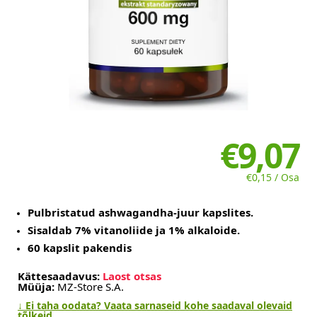
€9,07
€0,15 / Osa
Pulbristatud ashwagandha-juur kapslites.
Sisaldab 7% vitanoliide ja 1% alkaloide.
60 kapslit pakendis
Kättesaadavus:
Laost otsas
Müüja:
MZ-Store S.A.
↓ Ei taha oodata? Vaata sarnaseid kohe saadaval olevaid
tõlkeid