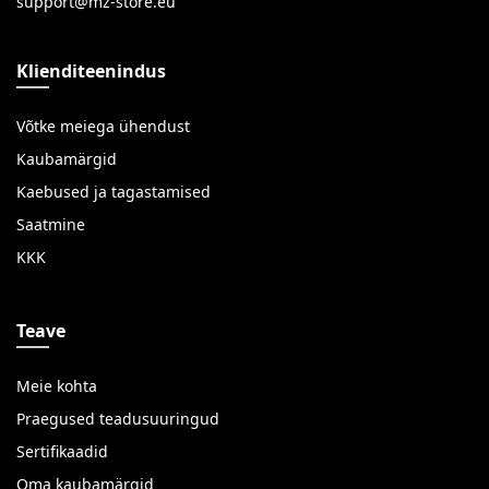
Klienditeenindus
Võtke meiega ühendust
Kaubamärgid
Kaebused ja tagastamised
Saatmine
KKK
Teave
Meie kohta
Praegused teadusuuringud
Sertifikaadid
Oma kaubamärgid