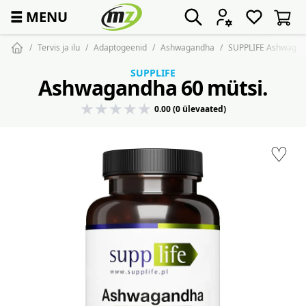
☰
MENU
Tervis ja ilu
Adaptogeenid
Ashwagandha
SUPPLIFE Ashwagan
SUPPLIFE
Ashwagandha 60 mütsi.
0.00 (0 ülevaated)
♡