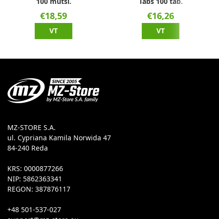
100 mütsi.
Tabs 100 tab.
€18,59
€16,26
VT
VT
MZ-STORE S.A.
ul. Cypriana Kamila Norwida 47
84-240 Reda
KRS: 0000877266
NIP: 5862363341
REGON: 387876117
+48 501-537-027