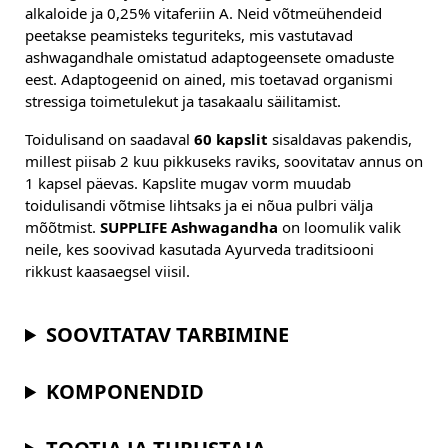
alkaloide ja 0,25% vitaferiin A. Neid võtmeühendeid
peetakse peamisteks teguriteks, mis vastutavad
ashwagandhale omistatud adaptogeensete omaduste
eest. Adaptogeenid on ained, mis toetavad organismi
stressiga toimetulekut ja tasakaalu säilitamist.
Toidulisand on saadaval
60 kapslit
sisaldavas pakendis,
millest piisab 2 kuu pikkuseks raviks, soovitatav annus on
1 kapsel päevas. Kapslite mugav vorm muudab
toidulisandi võtmise lihtsaks ja ei nõua pulbri välja
mõõtmist.
SUPPLIFE Ashwagandha
on loomulik valik
neile, kes soovivad kasutada Ayurveda traditsiooni
rikkust kaasaegsel viisil.
SOOVITATAV TARBIMINE
KOMPONENDID